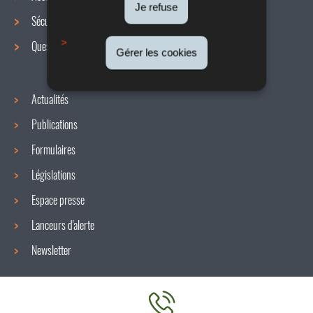
de
Je refuse
Sécurité / Santé au travail
navigation
Questions / réponses
Gérer les cookies
Actualités
Publications
Formulaires
Législations
Espace presse
Lanceurs d'alerte
Newsletter