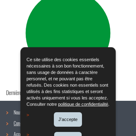
Ce site utilise des cookies essentiels
nécessaires à son bon fonctionnement,
sans usage de données à caractère
personnel, et ne pouvant pas être
refusés. Des cookies non essentiels sont
Dernière mise à jour
24/04/2024
utilisés à des fins statistiques et seront
activés uniquement si vous les acceptez.
Consulter notre
politique de confidentialité
.
Nous connaître
J'accepte
Conditions de travail
Menu
Accords collectifs