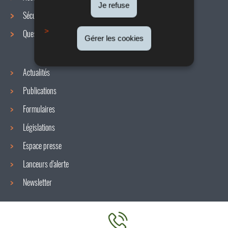
de
Je refuse
Sécurité / Santé au travail
navigation
Questions / réponses
Gérer les cookies
Actualités
Publications
Formulaires
Législations
Espace presse
Lanceurs d'alerte
Newsletter