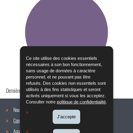
Ce site utilise des cookies essentiels
nécessaires à son bon fonctionnement,
sans usage de données à caractère
personnel, et ne pouvant pas être
refusés. Des cookies non essentiels sont
Dernière mise à jour
24/04/2024
utilisés à des fins statistiques et seront
activés uniquement si vous les acceptez.
Consulter notre
politique de confidentialité
.
Nous connaître
J'accepte
Conditions de travail
Menu
Accords collectifs