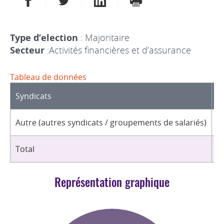
Type d’election
: Majoritaire
Secteur
:Activités financières et d’assurance
Tableau de données
Syndicats
D
Autre (autres syndicats / groupements de salariés)
2
Total
2
Représentation graphique