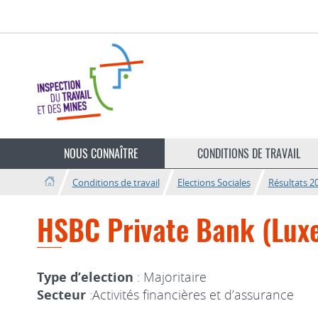
Aller
Aller
à
au
la
contenu
navigation
Changer
de
NOUS CONNAÎTRE
CONDITIONS DE TRAVAIL
langue
Conditions de travail
Elections Sociales
Résultats 2
HSBC Private Bank (Lux
Type d’election
: Majoritaire
Secteur
:Activités financières et d’assurance