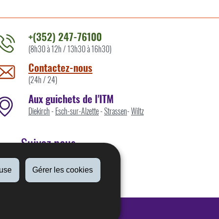
+(352) 247-76100
(8h30 à 12h / 13h30 à 16h30)
ontacter
'ITM
Contactez-nous
ar
(24h / 24)
Aux guichets de l'ITM
Diekirch
-
Esch-sur-Alzette
-
Strassen
-
Wiltz
Suivez nous
fuse
Gérer les cookies
Linkedin