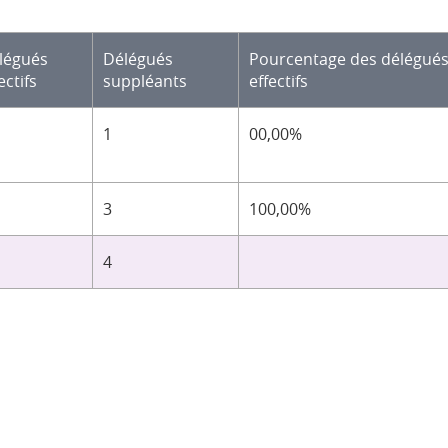
légués
Délégués
Pourcentage des délégué
ectifs
suppléants
effectifs
1
00,00%
3
100,00%
4