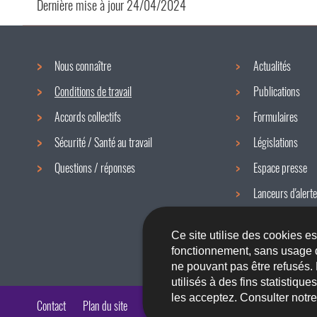
Dernière mise à jour
24/04/2024
Nous connaître
Actualités
Menu
Conditions de travail
Publications
de
Accords collectifs
Formulaires
navigation
Sécurité / Santé au travail
Législations
Questions / réponses
Espace presse
Lanceurs d'alerte
Newsletter
Ce site utilise des cookies e
fonctionnement, sans usage 
ne pouvant pas être refusés.
utilisés à des fins statistiqu
les acceptez. Consulter notr
Contact
Plan du site
A propos du site
Accessibilité
Aspects