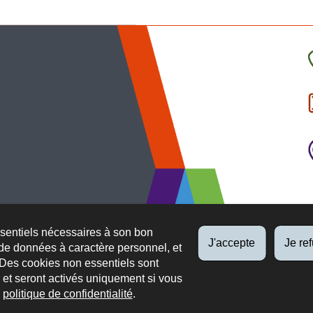
C
l
p
ssentiels nécessaires à son bon
J'accepte
Je re
de données à caractère personnel, et
 Des cookies non essentiels sont
es et seront activés uniquement si vous
e
politique de confidentialité
.
 légaux
Protection des données