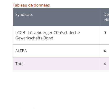
Tableau de données
Syndicats
Dé
eff
LCGB - Lëtzebuerger Chrëschtleche
0
Gewerkschafts-Bond
ALEBA
4
Total
4