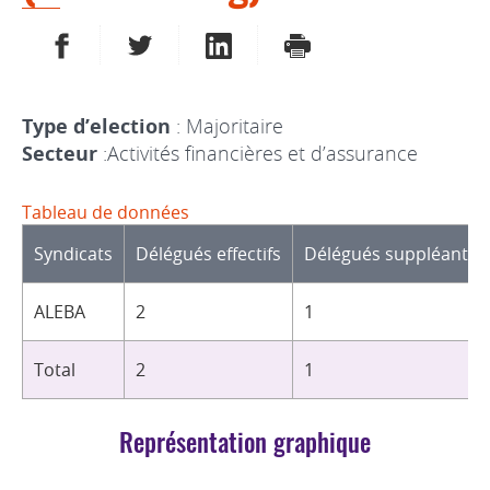
PARTAGER SUR FACEBOOK
PARTAGER SUR TWITTER
PARTAGER SUR LINKEDIN
IMPRIMER
Type d’election
: Majoritaire
Secteur
:Activités financières et d’assurance
Tableau de données
Syndicats
Délégués effectifs
Délégués suppléants
ALEBA
2
1
Total
2
1
Représentation graphique