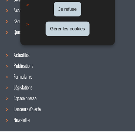
Menu
Je refuse
Accords collectifs
de
Sécurité / Santé au travail
navigation
Gérer les cookies
Questions / réponses
Actualités
Publications
Formulaires
Législations
Espace presse
Lanceurs d'alerte
Newsletter