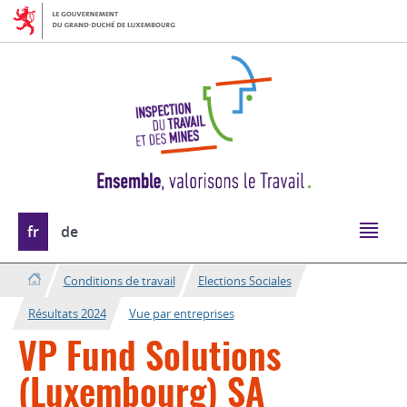
Aller
Aller
à
au
la
contenu
navigation
Changer
fr
de
de
langue
Conditions de travail
Elections Sociales
Résultats 2024
Vue par entreprises
VP Fund Solutions
(Luxembourg) SA