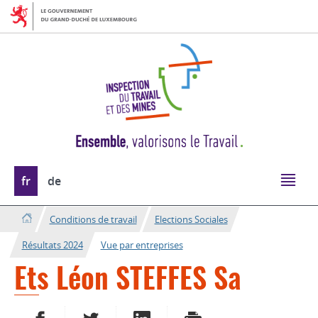
Aller
Aller
à
au
la
contenu
navigation
Changer
fr
de
de
langue
Conditions de travail
Elections Sociales
Résultats 2024
Vue par entreprises
Ets Léon STEFFES Sa
PARTAGER SUR FACEBOOK
PARTAGER SUR TWITTER
PARTAGER SUR LINKEDIN
IMPRIMER