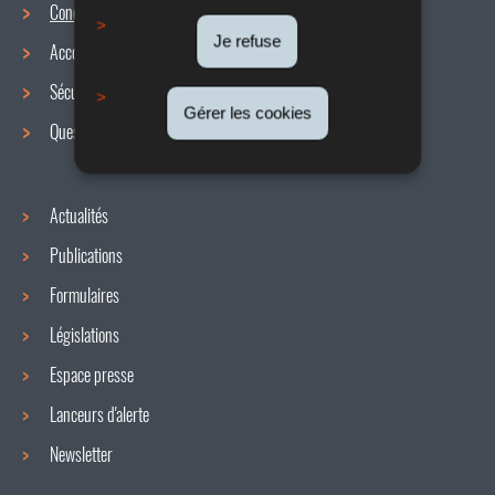
Conditions de travail
Menu
Je refuse
Accords collectifs
de
Sécurité / Santé au travail
navigation
Gérer les cookies
Questions / réponses
Actualités
Publications
Formulaires
Législations
Espace presse
Lanceurs d'alerte
Newsletter