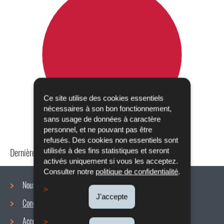
Ce site utilise des cookies essentiels
nécessaires à son bon fonctionnement,
sans usage de données à caractère
personnel, et ne pouvant pas être
refusés. Des cookies non essentiels sont
Dernière mise à jour
24/04/2024
utilisés à des fins statistiques et seront
activés uniquement si vous les acceptez.
Consulter notre
politique de confidentialité
.
Nous connaître
J'accepte
Conditions de travail
Menu
Accords collectifs