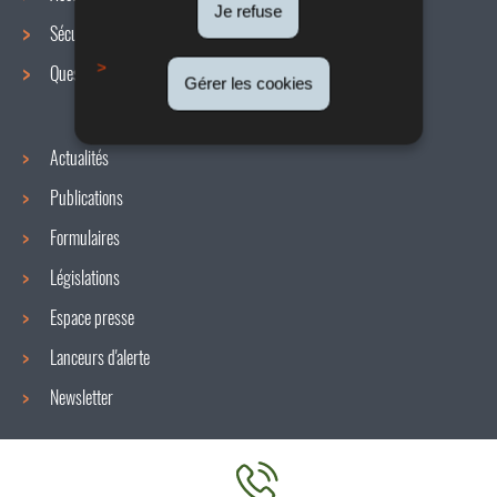
de
Je refuse
Sécurité / Santé au travail
navigation
Questions / réponses
Gérer les cookies
Actualités
Publications
Formulaires
Législations
Espace presse
Lanceurs d'alerte
Newsletter