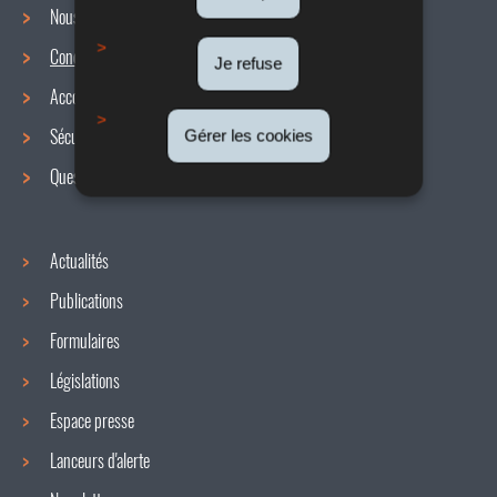
Nous connaître
Conditions de travail
Menu
Je refuse
Accords collectifs
de
Sécurité / Santé au travail
Gérer les cookies
navigation
Questions / réponses
Actualités
Publications
Formulaires
Législations
Espace presse
Lanceurs d'alerte