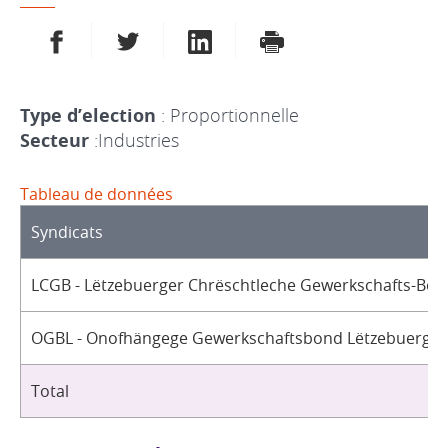
PARTAGER SUR FACEBOOK
PARTAGER SUR TWITTER
PARTAGER SUR LINKEDIN
IMPRIMER
Type d’election
: Proportionnelle
Secteur
:Industries
Tableau de données
Syndicats
LCGB - Lëtzebuerger Chrëschtleche Gewerkschafts-Bon
OGBL - Onofhängege Gewerkschaftsbond Lëtzebuerg / 
Total