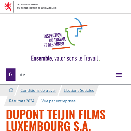
Aller
Aller
à
au
la
contenu
navigation
Changer
fr
de
de
langue
Conditions de travail
Elections Sociales
Résultats 2024
Vue par entreprises
DUPONT TEIJIN FILMS
LUXEMBOURG S.A.