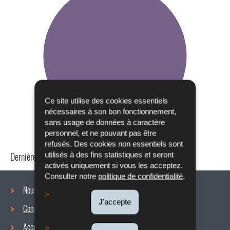
Ce site utilise des cookies essentiels
nécessaires à son bon fonctionnement,
sans usage de données à caractère
personnel, et ne pouvant pas être
refusés. Des cookies non essentiels sont
Dernière mise à jour
24/04/2024
utilisés à des fins statistiques et seront
activés uniquement si vous les acceptez.
Consulter notre
politique de confidentialité
.
Nous connaître
J'accepte
Conditions de travail
Menu
Accords collectifs