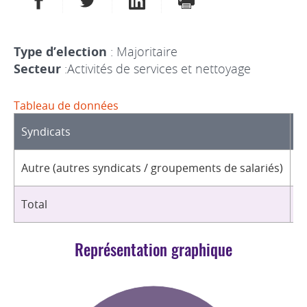
Type d’election
: Majoritaire
Secteur
:Activités de services et nettoyage
Tableau de données
Syndicats
D
Autre (autres syndicats / groupements de salariés)
2
Total
2
Représentation graphique