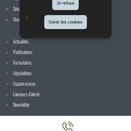
de
Je refuse
Sécurité / Santé au travail
navigation
Questions / réponses
Gérer les cookies
Actualités
Publications
Formulaires
Législations
Espace presse
Lanceurs d'alerte
Newsletter