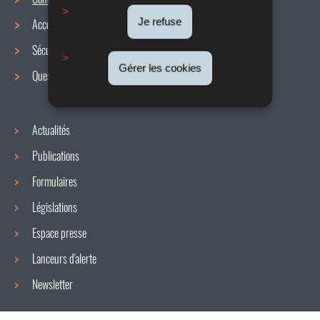
Menu
Je refuse
Accords collectifs
de
Sécurité / Santé au travail
navigation
Gérer les cookies
Questions / réponses
Actualités
Publications
Formulaires
Législations
Espace presse
Lanceurs d'alerte
Newsletter