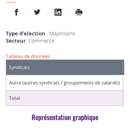
PARTAGER SUR FACEBOOK
PARTAGER SUR TWITTER
PARTAGER SUR LINKEDIN
IMPRIMER
Type d’election
: Majoritaire
Secteur
:Commerce
Tableau de données
Syndicats
D
Autre (autres syndicats / groupements de salariés)
3
Total
3
Représentation graphique