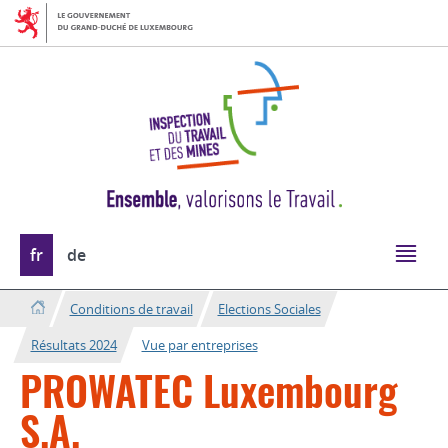
Aller
Aller
à
au
la
contenu
navigation
Changer
fr
de
de
langue
Conditions de travail
Elections Sociales
Résultats 2024
Vue par entreprises
PROWATEC Luxembourg
S.A.