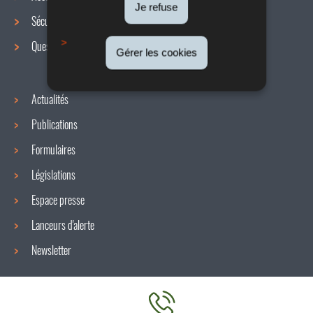
de
Je refuse
Sécurité / Santé au travail
navigation
Questions / réponses
Gérer les cookies
Actualités
Publications
Formulaires
Législations
Espace presse
Lanceurs d'alerte
Newsletter