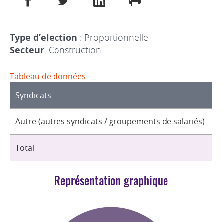
Type d’election
: Proportionnelle
Secteur
:Construction
Tableau de données
Syndicats
D
Autre (autres syndicats / groupements de salariés)
5
Total
5
Représentation graphique