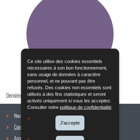
Ce site utilise des cookies essentiels
nécessaires à son bon fonctionnement,
sans usage de données à caractère
personnel, et ne pouvant pas être
refusés. Des cookies non essentiels sont
Dernière mise à jour
24/04/2024
utilisés à des fins statistiques et seront
activés uniquement si vous les acceptez.
Consulter notre
politique de confidentialité
.
Nous connaître
J'accepte
Conditions de travail
Menu
Accords collectifs