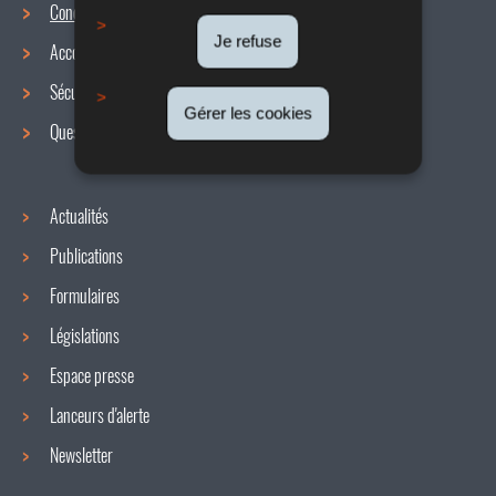
Conditions de travail
Menu
Je refuse
Accords collectifs
de
Sécurité / Santé au travail
navigation
Gérer les cookies
Questions / réponses
Actualités
Publications
Formulaires
Législations
Espace presse
Lanceurs d'alerte
Newsletter