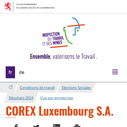
Aller
Aller
à
au
la
contenu
navigation
Changer
fr
de
de
langue
Conditions de travail
Elections Sociales
Résultats 2024
Vue par entreprises
COREX Luxembourg S.A.
PARTAGER SUR FACEBOOK
PARTAGER SUR TWITTER
PARTAGER SUR LINKEDIN
IMPRIMER