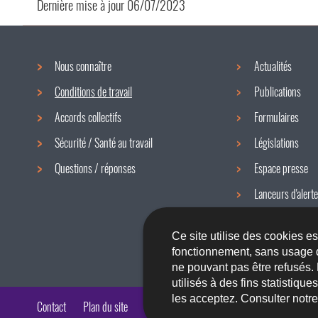
Dernière mise à jour
06/07/2023
Nous connaître
Actualités
Menu
Conditions de travail
Publications
de
Accords collectifs
Formulaires
navigation
Sécurité / Santé au travail
Législations
Questions / réponses
Espace presse
Lanceurs d'alerte
Newsletter
Ce site utilise des cookies e
fonctionnement, sans usage 
ne pouvant pas être refusés.
utilisés à des fins statistiqu
les acceptez. Consulter notr
Contact
Plan du site
A propos du site
Accessibilité
Aspects