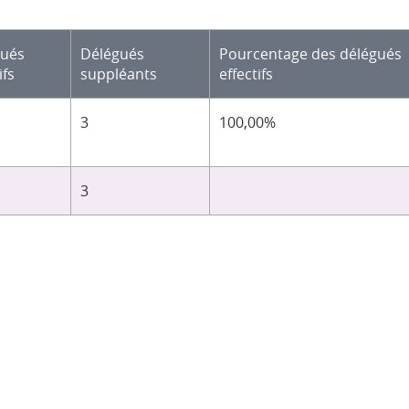
gués
Délégués
Pourcentage des délégués
ifs
suppléants
effectifs
3
100,00%
3