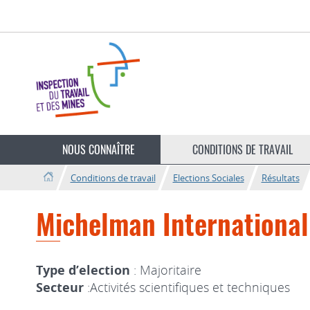
Aller
Aller
à
au
la
contenu
navigation
Changer
de
NOUS CONNAÎTRE
CONDITIONS DE TRAVAIL
langue
Conditions de travail
Elections Sociales
Résultats
Michelman Internationa
Type d’election
: Majoritaire
Secteur
:Activités scientifiques et techniques