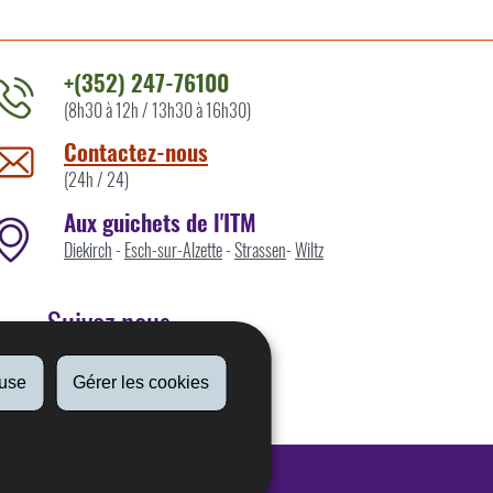
+(352) 247-76100
(8h30 à 12h / 13h30 à 16h30)
ontacter
'ITM
Contactez-nous
ar
(24h / 24)
Aux guichets de l'ITM
Diekirch
-
Esch-sur-Alzette
-
Strassen
-
Wiltz
Suivez nous
fuse
Gérer les cookies
Linkedin