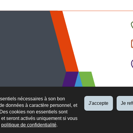
C
l
p
ssentiels nécessaires à son bon
J'accepte
Je re
de données à caractère personnel, et
 Des cookies non essentiels sont
es et seront activés uniquement si vous
e
politique de confidentialité
.
 légaux
Protection des données