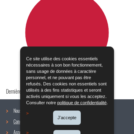
Ce site utilise des cookies essentiels
nécessaires à son bon fonctionnement,
sans usage de données à caractère
personnel, et ne pouvant pas être
refusés. Des cookies non essentiels sont
Dernière mise à jour
22/10/2019
utilisés à des fins statistiques et seront
activés uniquement si vous les acceptez.
Consulter notre
politique de confidentialité
.
Nous connaître
J'accepte
Conditions de travail
Menu
Accords collectifs