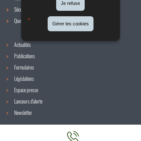
de
Je refuse
Sécurité / Santé au travail
navigation
Questions / réponses
Gérer les cookies
Actualités
Publications
Formulaires
Législations
Espace presse
Lanceurs d'alerte
Newsletter