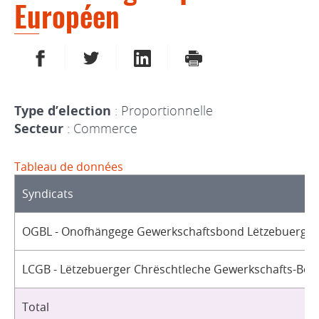
Européen
PARTAGER SUR FACEBOOK
PARTAGER SUR TWITTER
PARTAGER SUR LINKEDIN
IMPRIMER
Type d’election
: Proportionnelle
Secteur
: Commerce
Tableau de données
Syndicats
OGBL - Onofhängege Gewerkschaftsbond Lëtzebuerg / 
LCGB - Lëtzebuerger Chrëschtleche Gewerkschafts-Bon
Total