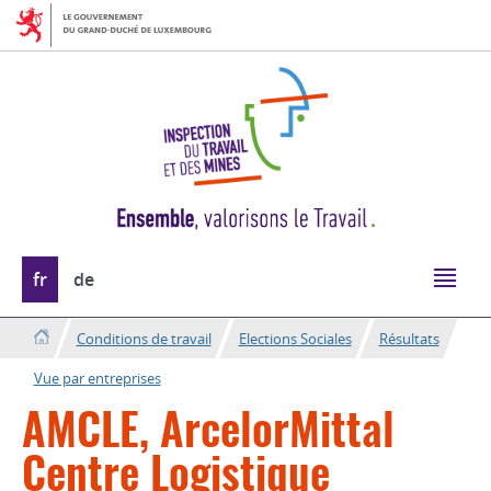
Aller
Aller
à
au
la
contenu
navigation
Changer
fr
de
de
langue
Conditions de travail
Elections Sociales
Résultats
Vue par entreprises
AMCLE, ArcelorMittal
Centre Logistique