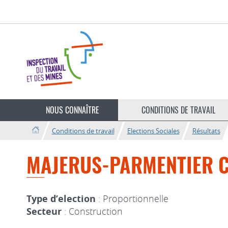
Aller
Aller
à
au
la
contenu
navigation
NOUS CONNAÎTRE
CONDITIONS DE TRAVAIL
Conditions de travail
Elections Sociales
Résultats
MAJERUS-PARMENTIER 
Type d’election
: Proportionnelle
Secteur
: Construction