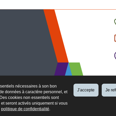
C
l
p
ssentiels nécessaires à son bon
J'accepte
Je re
de données à caractère personnel, et
 Des cookies non essentiels sont
es et seront activés uniquement si vous
e
politique de confidentialité
.
 légaux
Protection des données