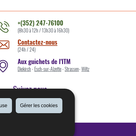
+(352) 247-76100
(8h30 à 12h / 13h30 à 16h30)
ontacter
'ITM
Contactez-nous
ar
(24h / 24)
Aux guichets de l'ITM
Diekirch
-
Esch-sur-Alzette
-
Strassen
-
Wiltz
Suivez nous
fuse
Gérer les cookies
Linkedin