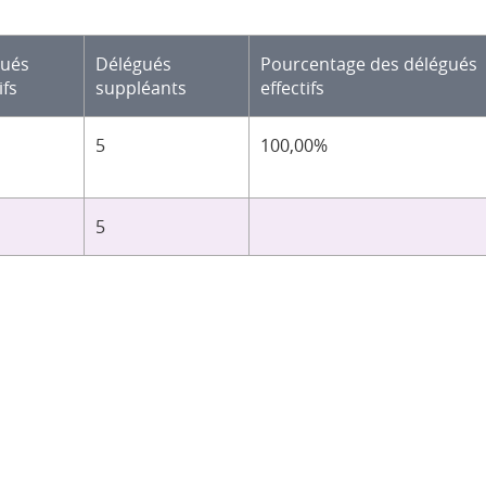
gués
Délégués
Pourcentage des délégués
ifs
suppléants
effectifs
5
100,00%
5