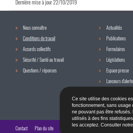
Dernière mise à jour
22/10/2019
Nous connaître
Actualités
Menu
Conditions de travail
Publications
de
Accords collectifs
Formulaires
navigation
Sécurité / Santé au travail
Législations
Questions / réponses
Espace presse
Lanceurs d'alerte
Newsletter
Ce site utilise des cookies e
fonctionnement, sans usage 
ne pouvant pas être refusés.
utilisés à des fins statistiqu
les acceptez. Consulter notr
Contact
Plan du site
A propos du site
Accessibilité
Aspects