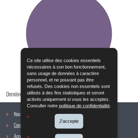
Ce site utilise des cookies essentiels
nécessaires à son bon fonctionnement,
sans usage de données à caractère
personnel, et ne pouvant pas être
refusés. Des cookies non essentiels sont
Dernière mise à jour
22/10/2019
utilisés à des fins statistiques et seront
activés uniquement si vous les acceptez.
Consulter notre
politique de confidentialité
.
Nous connaître
J'accepte
Conditions de travail
Menu
Accords collectifs