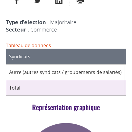
Type d’election
: Majoritaire
Secteur
: Commerce
Tableau de données
Syndicats
D
Autre (autres syndicats / groupements de salariés)
2
Total
2
Représentation graphique