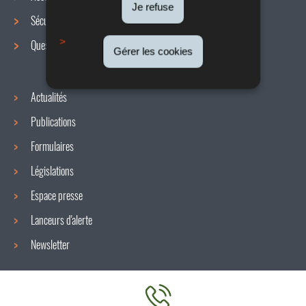
de
Je refuse
Sécurité / Santé au travail
navigation
Questions / réponses
Gérer les cookies
Actualités
Publications
Formulaires
Législations
Espace presse
Lanceurs d'alerte
Newsletter