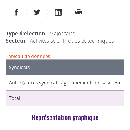
PARTAGER SUR FACEBOOK
PARTAGER SUR TWITTER
PARTAGER SUR LINKEDIN
IMPRIMER
Type d’election
: Majoritaire
Secteur
: Activités scientifiques et techniques
Tableau de données
Syndicats
D
Autre (autres syndicats / groupements de salariés)
3
Total
3
Représentation graphique