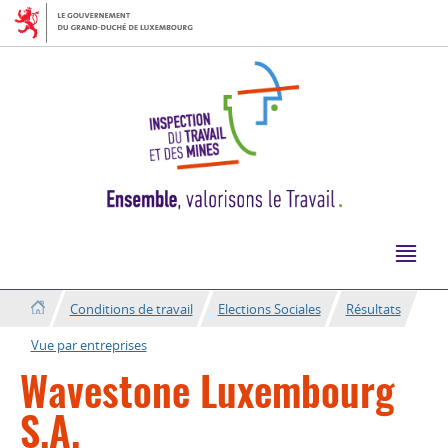
Aller
Aller
à
au
la
contenu
navigation
Conditions de travail
Elections Sociales
Résultats
Vue par entreprises
Wavestone Luxembourg
S.A.