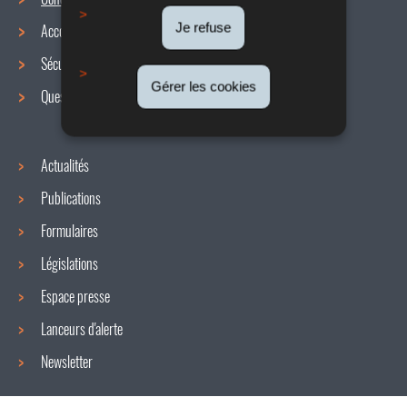
Menu
Je refuse
Accords collectifs
de
Sécurité / Santé au travail
navigation
Gérer les cookies
Questions / réponses
Actualités
Publications
Formulaires
Législations
Espace presse
Lanceurs d'alerte
Newsletter