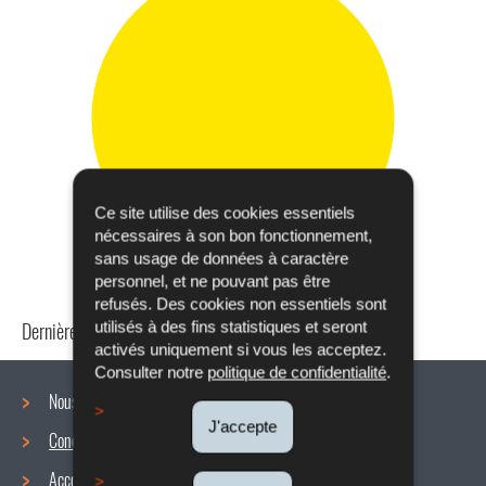
Ce site utilise des cookies essentiels
nécessaires à son bon fonctionnement,
sans usage de données à caractère
personnel, et ne pouvant pas être
refusés. Des cookies non essentiels sont
Dernière mise à jour
22/10/2019
utilisés à des fins statistiques et seront
activés uniquement si vous les acceptez.
Consulter notre
politique de confidentialité
.
Nous connaître
J'accepte
Conditions de travail
Menu
Accords collectifs