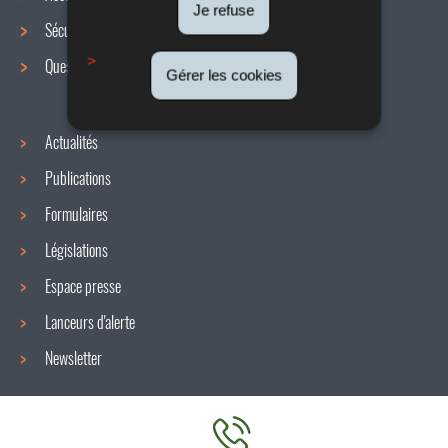
de
Je refuse
Sécurité / Santé au travail
navigation
Questions / réponses
Gérer les cookies
Actualités
Publications
Formulaires
Législations
Espace presse
Lanceurs d'alerte
Newsletter