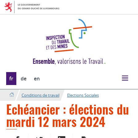
Aller
Aller
à
au
la
contenu
navigation
Changer
fr
de
en
de
langue
Conditions de travail
Elections Sociales
Echéancier : élections du
mardi 12 mars 2024