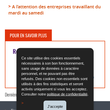
A l’attention des entreprises travaillant du
mardi au samedi
POUR EN SAVOIR PLUS
Références légales
Ce site utilise des cookies essentiels
Arrêté ministériel du 13 octobre 2023
nécessaires à son bon fonctionnement,
portant fixation de la date pour le
sans usage de données à caractère
renouvellement des délégations du
personnel, et ne pouvant pas être
personnel pour la période de 2024 à 2029
refusés. Des cookies non essentiels sont
utilisés à des fins statistiques et seront
activés uniquement si vous les acceptez.
Dernière mise à jour
28/02/2024
Consulter notre
politique de confidentialité
.
J'accepte