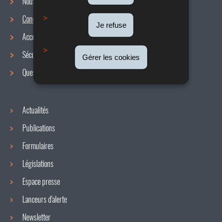
Nous connaître
Conditions de travail
Menu
Je refuse
Accords collectifs
de
Sécurité / Santé au travail
Gérer les cookies
navigation
Questions / réponses
Actualités
Publications
Formulaires
Législations
Espace presse
Lanceurs d'alerte
Newsletter