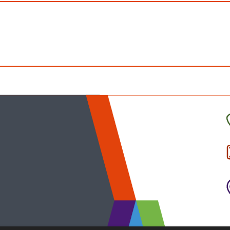
C
l
p