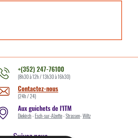
+(352) 247-76100
(8h30 à 12h / 13h30 à 16h30)
ontacter
'ITM
Contactez-nous
ar
(24h / 24)
Aux guichets de l'ITM
Diekirch
-
Esch-sur-Alzette
-
Strassen
-
Wiltz
Suivez nous