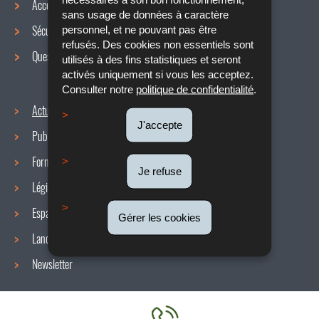
Accords collectifs
de
sans usage de données à caractère
Sécurité / Santé au travail
personnel, et ne pouvant pas être
navigation
refusés. Des cookies non essentiels sont
Questions / réponses
utilisés à des fins statistiques et seront
activés uniquement si vous les acceptez.
Consulter notre
politique de confidentialité
.
Actualités
J'accepte
Publications
Formulaires
Je refuse
Législations
Espace presse
Gérer les cookies
Lanceurs d'alerte
Newsletter