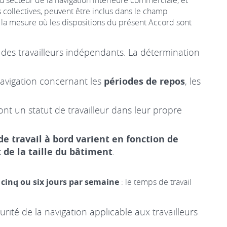
du secteur de la navigation intérieure commerciale, et
s collectives, peuvent être inclus dans le champ
s la mesure où les dispositions du présent Accord sont
t des travailleurs indépendants. La détermination
 navigation concernant les
périodes de repos
, les
 ont un statut de travailleur dans leur propre
e travail à bord varient en fonction de
t de la taille du bâtiment
.
 cinq ou six jours par semaine
: le temps de travail
rité de la navigation applicable aux travailleurs