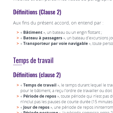
Définitions (Clause 2)
Aux fins du présent accord, on entend par :
«
Bâtiment
», un bateau ou un engin flottant ;
«
Bateau à passagers
», un bateau d'excursions jo
«
Transporteur par voie navigable
», toute perso
Temps de travail
Définitions (clause 2)
«
Temps de travail
», le temps durant lequel le tra
pour le bâtiment, a reçu l'ordre de travailler ou doit 
«
Période de repos
», toute période qui n'est pas d
n'inclut pas les pauses de courte durée (15 minute
«
Jour de repos
», une période de repos ininterromp
«
Période nocturne
», la période comprise entre 2