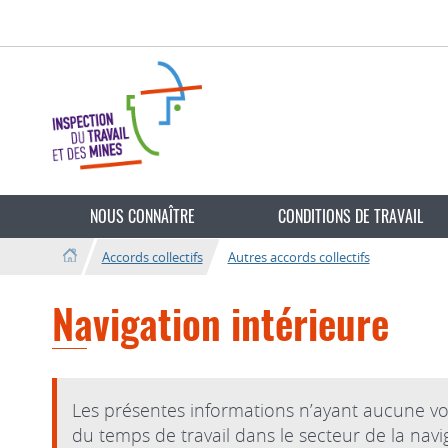
Aller
Aller
à
au
la
contenu
navigation
Changer
de
NOUS CONNAÎTRE
CONDITIONS DE TRAVAIL
langue
Accords collectifs
Autres accords collectifs
Navigation intérieure
Les présentes informations n’ayant aucune voca
du temps de travail dans le secteur de la navig