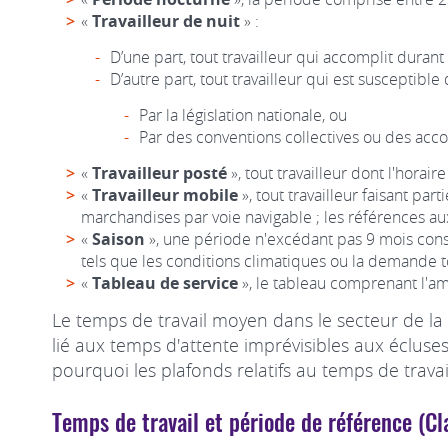
«
Travailleur de nuit
» :
D’une part, tout travailleur qui accomplit dura
D’autre part, tout travailleur qui est susceptibl
Par la législation nationale, ou
Par des conventions collectives ou des acco
«
Travailleur posté
», tout travailleur dont l'horaire
«
Travailleur mobile
», tout travailleur faisant pa
marchandises par voie navigable ; les références aux
«
Saison
», une période n'excédant pas 9 mois conséc
tels que les conditions climatiques ou la demande t
«
Tableau de service
», le tableau comprenant l'am
Le temps de travail moyen dans le secteur de l
lié aux temps d'attente imprévisibles aux éclus
pourquoi les plafonds relatifs au temps de trava
Temps de travail et période de référence (Cl