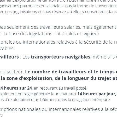
 bâtiment exploité sur le territoire d'un État membre en dehors 
rganisations patronales et salariales sous la forme de convention
ec ces organisations et sous réserve qu'elles y consentent, dan
pas seulement des travailleurs salariés, mais égalemen
r la base des législations nationales en vigueur.
onales ou internationales relatives à la sécurité de la
cables.
vailleurs
: Les
transporteurs navigables
, même s'ils
r du secteur.
Le nombre de travailleurs et le temps d
e la zone d'exploitation, de la longueur du trajet e
24 heures sur 24
, en recourant au travail posté.
exploitent en règle générale leurs bateaux
14 heures par jour,
ps d'exploitation d'un bâtiment dans la navigation intérieure.
iptions nationales ou internationales relatives à la sécu
2.