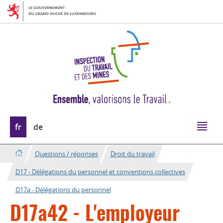
Aller
Aller
à
au
la
contenu
navigation
Changer
fr
de
de
langue
Questions / réponses
Droit du travail
D17 - Délégations du personnel et conventions collectives
D17a - Délégations du personnel
D17a42 - L'employeur