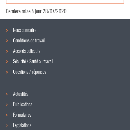
Dernière mise à jour
28/07/2020
Nous connaître
Conditions de travail
Menu
Accords collectifs
de
Sécurité / Santé au travail
navigation
Questions / réponses
Actualités
Publications
Formulaires
Législations