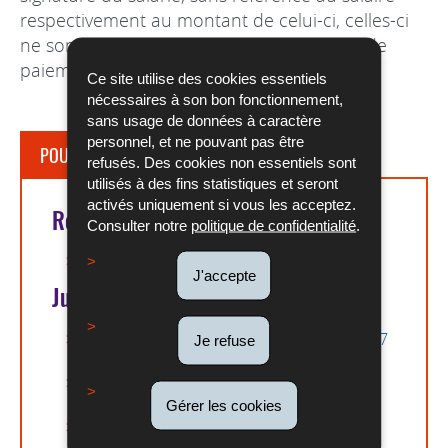
respectivement au montant de celui-ci, celles-ci
ne sont pas à considérer comme preuves de
paiement valables.
Ce site utilise des cookies essentiels
nécessaires à son bon fonctionnement,
sans usage de données à caractère
personnel, et ne pouvant pas être
POUR EN SAVOIR PLUS
refusés. Des cookies non essentiels sont
utilisés à des fins statistiques et seront
activés uniquement si vous les acceptez.
Références légales
Consulter notre
politique de confidentialité
.
Article 1315 du COCIV
J'accepte
Jurisprudence
CSJ, 8e, 2 novembre 2023, CAL-2022-00127
Je refuse
(Pdf - 43 Ko)
CSJ, 3e, 16 janvier 2020, CAL 2019-00225
(Pdf - 42 Ko)
Gérer les cookies
CSJ, 8ème, 6 mars 2008, 32150
(Pdf - 181