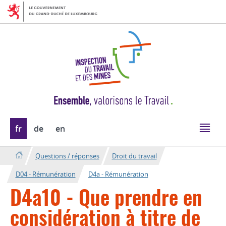
Aller
Aller
à
au
la
contenu
navigation
Changer
fr
de
en
de
langue
Questions / réponses
Droit du travail
D04 - Rémunération
D4a - Rémunération
D4a10 - Que prendre en
considération à titre de