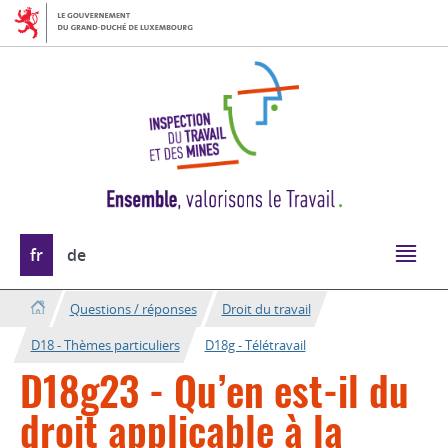
Aller
Aller
à
au
la
contenu
navigation
Changer
fr
de
de
langue
Questions / réponses
Droit du travail
D18 - Thèmes particuliers
D18g - Télétravail
D18g23 - Qu’en est-il du
droit applicable à la