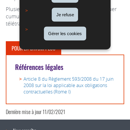
Plusieurs législations peuvent donc s’appliquer
Je refuse
cumulativement à la relation de travail du
télétravailleur.
Gérer les cookies
POUR EN SAVOIR PLUS
Références légales
Article 8 du Règlement 593/2008 du 17 juin
2008 sur la loi applicable aux obligations
contractuelles (Rome I)
Dernière mise à jour
11/02/2021