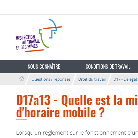
Aller
Aller
à
au
la
contenu
navigation
Changer
de
NOUS CONNAÎTRE
CONDITIONS DE TRAVAIL
langue
Questions / réponses
Droit du travail
D17 - Délégat
D17a13 - Quelle est la m
d'horaire mobile ?
Lorsqu’un règlement sur le fonctionnement d’u