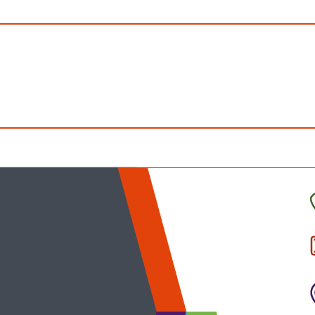
C
l
p