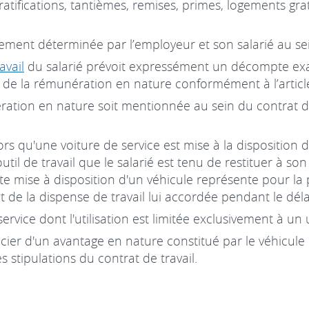
ratifications, tantièmes, remises, primes, logements g
ement déterminée par l’employeur et son salarié au sei
avail
du salarié prévoit expressément un décompte exac
de la rémunération en nature conformément à l’article 
nération en nature soit mentionnée au sein du contrat de
ors qu'une voiture de service est mise à la disposition d
util de travail que le salarié est tenu de restituer à so
tte mise à disposition d'un véhicule représente pour la 
it de la dispense de travail lui accordée pendant le déla
e service dont l'utilisation est limitée exclusivement à u
cier d'un avantage en nature constitué par le véhicule d
les stipulations du contrat de travail.