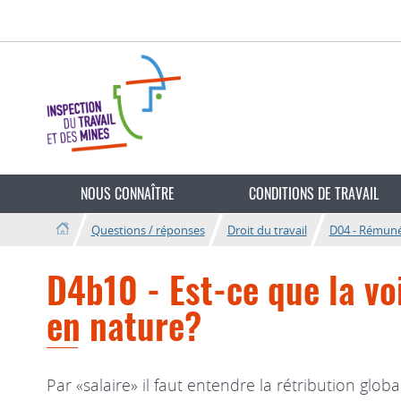
Aller
Aller
à
au
la
contenu
navigation
Changer
de
NOUS CONNAÎTRE
CONDITIONS DE TRAVAIL
langue
Questions / réponses
Droit du travail
D04 - Rémuné
D4b10 - Est-ce que la vo
en nature?
Par «salaire» il faut entendre la rétribution gl