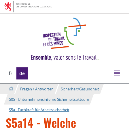
Zur
Zum
Navigation
Inhalt
Sprache
fr
de
wechseln
Fragen / Antworten
Sicherheit/Gesundheit
S05 - Unternehmensinterne Sicherheitsakteure
S5a - Fachkraft für Arbeitssicherheit
S5a14 - Welche