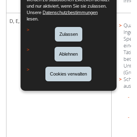
innerh
und nur aktiviert, wenn Sie sie zulassen.
Unsere
Datenschutzbestimmungen
lesen.
D, E, F, und G
Qualif
Ingeni
Zulassen
Spezia
einer
Tätigk
Ablehnen
betro
Unte
(Grun
Cookies verwalten
Schul
aus:
m
4
G
m
1
S