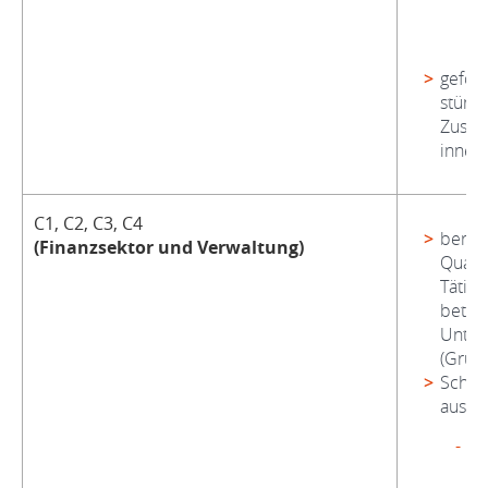
de
U
gefolg
stünd
Zusat
innerh
C1, C2, C3, C4
berufl
(Finanzsektor und Verwaltung)
Qualif
Tätigk
betro
Unte
(Grund
Schul
aus:
m
3