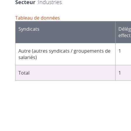
Secteur
:Industries
Tableau de données
Syndicats
Délé
effect
Autre (autres syndicats / groupements de
1
salariés)
Total
1