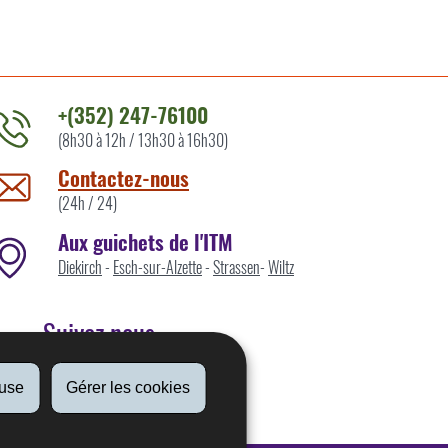
+(352) 247-76100
(8h30 à 12h / 13h30 à 16h30)
ontacter
'ITM
Contactez-nous
ar
(24h / 24)
Aux guichets de l'ITM
Diekirch
-
Esch-sur-Alzette
-
Strassen
-
Wiltz
Suivez nous
fuse
Gérer les cookies
Linkedin