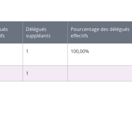
gués
Délégués
Pourcentage des délégués
ifs
suppléants
effectifs
1
100,00%
1