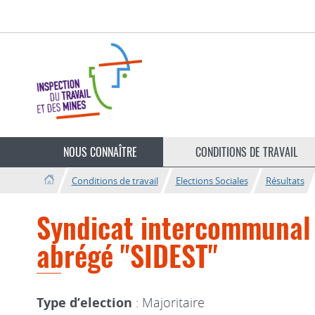
Aller
Aller
à
au
la
contenu
navigation
NOUS CONNAÎTRE
CONDITIONS DE TRAVAIL
Conditions de travail
Elections Sociales
Résultats
Syndicat intercommunal d
abrégé "SIDEST"
Type d’election
: Majoritaire