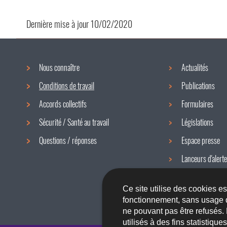
Dernière mise à jour
10/02/2020
Nous connaître
Actualités
Menu
Conditions de travail
Publications
de
Accords collectifs
Formulaires
navigation
Sécurité / Santé au travail
Législations
Questions / réponses
Espace presse
Lanceurs d'alerte
Newsletter
Ce site utilise des cookies e
fonctionnement, sans usage 
ne pouvant pas être refusés.
utilisés à des fins statistiqu