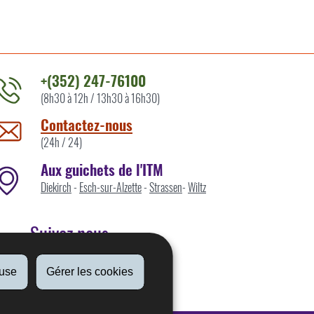
+(352) 247-76100
(8h30 à 12h / 13h30 à 16h30)
ontacter
'ITM
Contactez-nous
ar
(24h / 24)
Aux guichets de l'ITM
Diekirch
-
Esch-sur-Alzette
-
Strassen
-
Wiltz
Suivez nous
fuse
Gérer les cookies
Linkedin