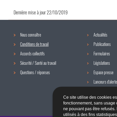
Dernière mise à jour
22/10/2019
Nous connaître
Actualités
Menu
Conditions de travail
Publications
de
Accords collectifs
Formulaires
navigation
Sécurité / Santé au travail
Législations
Questions / réponses
Espace presse
Lanceurs d'alerte
Newsletter
Ce site utilise des cookies e
fonctionnement, sans usage 
ne pouvant pas être refusés.
utilisés à des fins statistiqu