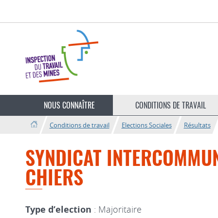
Aller
Aller
à
au
la
contenu
navigation
Changer
de
NOUS CONNAÎTRE
CONDITIONS DE TRAVAIL
langue
Conditions de travail
Elections Sociales
Résultats
SYNDICAT INTERCOMMUN
CHIERS
Type d’election
: Majoritaire