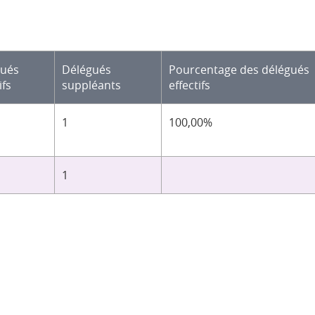
gués
Délégués
Pourcentage des délégués
ifs
suppléants
effectifs
1
100,00%
1