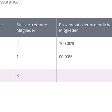
’assurance
he
Stellvertretende
Prozentsatz der ordentlich
Mitglieder
Mitglieder
2
100,00%
1
00,00%
3