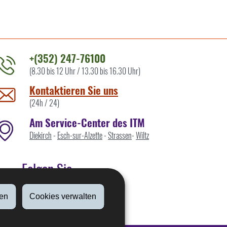
+(352) 247-76100
(8.30 bis 12 Uhr / 13.30 bis 16.30 Uhr)
ontaktieren
ie
Kontaktieren Sie uns
ns
(24h / 24)
Am Service-Center des ITM
Diekirch
-
Esch-sur-Alzette
-
Strassen
-
Wiltz
Folgen Sie
en
Cookies verwalten
Linkedin