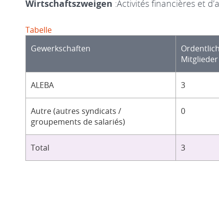
Wirtschaftszweigen
:Activités financières et d
Tabelle
Gewerkschaften
Ordentlic
Mitglieder
ALEBA
3
Autre (autres syndicats /
0
groupements de salariés)
Total
3