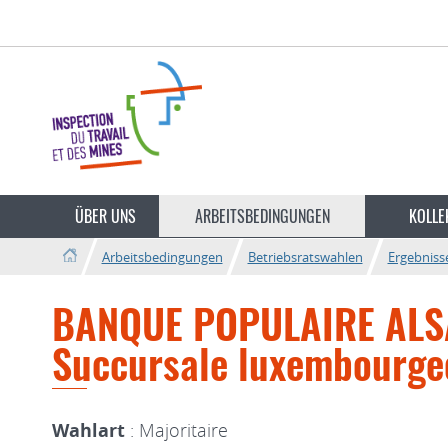
Zur
Zum
Navigation
Inhalt
Sprache
wechseln
ÜBER UNS
ARBEITSBEDINGUNGEN
KOLLE
Arbeitsbedingungen
Betriebsratswahlen
Ergebniss
BANQUE POPULAIRE ALS
Succursale luxembourge
Wahlart
: Majoritaire