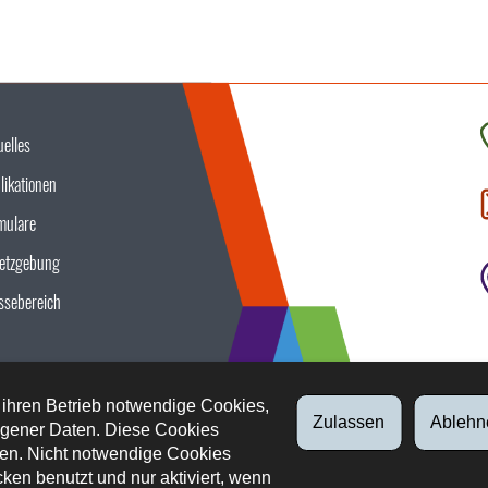
uelles
K
likationen
S
u
mulare
etzgebung
ssebereich
 ihren Betrieb notwendige Cookies,
Zulassen
Ablehn
gener Daten. Diese Cookies
en. Nicht notwendige Cookies
ken benutzt und nur aktiviert, wenn