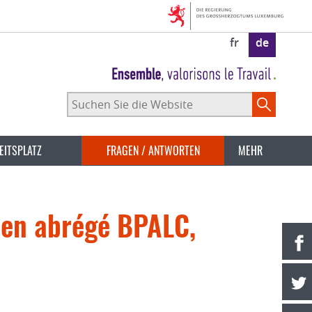
fr
de
Suchen
Sie
die
Website
EITSPLATZ
FRAGEN / ANTWORTEN
MEHR
n abrégé BPALC,