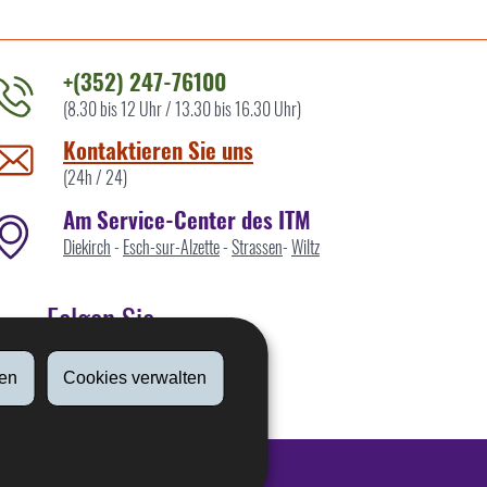
+(352) 247-76100
(8.30 bis 12 Uhr / 13.30 bis 16.30 Uhr)
ontaktieren
ie
Kontaktieren Sie uns
ns
(24h / 24)
Am Service-Center des ITM
Diekirch
-
Esch-sur-Alzette
-
Strassen
-
Wiltz
Folgen Sie
en
Cookies verwalten
Linkedin