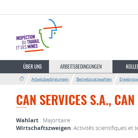
Zur
Zum
Navigation
Inhalt
Sprache
wechseln
ÜBER UNS
ARBEITSBEDINGUNGEN
KOLLE
Arbeitsbedingungen
Betriebsratswahlen
Ergebniss
CAN SERVICES S.A., CAN
Wahlart
: Majoritaire
Wirtschaftszweigen
:Activités scientifiques et