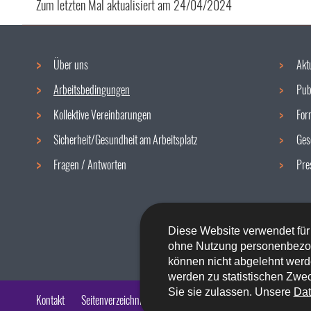
Zum letzten Mal aktualisiert am
24/04/2024
Über uns
Akt
Navigationsmenü
Arbeitsbedingungen
Pub
Kollektive Vereinbarungen
For
Sicherheit/Gesundheit am Arbeitsplatz
Ges
Fragen / Antworten
Pre
Diese Website verwendet für
ohne Nutzung personenbezo
können nicht abgelehnt werd
werden zu statistischen Zwec
Sie sie zulassen. Unsere
Dat
Kontakt
Seitenverzeichnis
Impressum
Barrierefreiheit
Rech