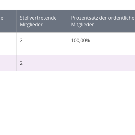
he
Stellvertretende
Prozentsatz der ordentlich
Mitglieder
Mitglieder
2
100,00%
2