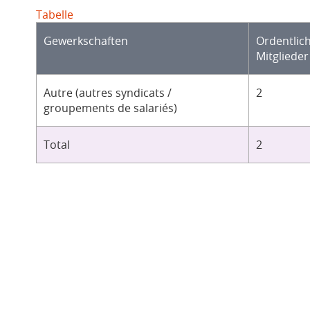
Tabelle
Gewerkschaften
Ordentlic
Mitglieder
Autre (autres syndicats /
2
groupements de salariés)
Total
2