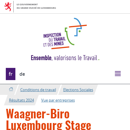
Aller
Aller
à
au
la
contenu
navigation
Changer
fr
de
de
langue
Conditions de travail
Elections Sociales
Résultats 2024
Vue par entreprises
Waagner-Biro
Luxembourg Stage