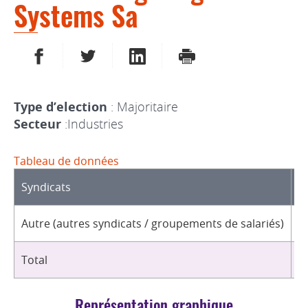
Systems Sa
PARTAGER SUR FACEBOOK
PARTAGER SUR TWITTER
PARTAGER SUR LINKEDIN
IMPRIMER
Type d’election
: Majoritaire
Secteur
:Industries
Tableau de données
Syndicats
D
Autre (autres syndicats / groupements de salariés)
3
Total
3
Représentation graphique