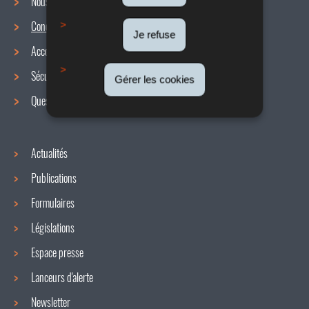
Nous connaître
Conditions de travail
Menu
Je refuse
Accords collectifs
de
Sécurité / Santé au travail
Gérer les cookies
navigation
Questions / réponses
Actualités
Publications
Formulaires
Législations
Espace presse
Lanceurs d'alerte
Newsletter